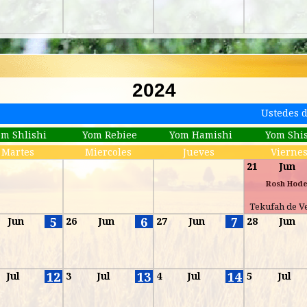
2024
Ustedes 
om Shlishi
Yom Rebiee
Yom Hamishi
Yom Shi
Martes
Miercoles
Jueves
Vierne
21
Jun
Rosh Hod
Tekufah de V
5
6
7
Jun
26
Jun
27
Jun
28
Jun
12
13
14
Jul
3
Jul
4
Jul
5
Jul