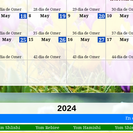
dia de Omer
28 dia de Omer
29 dia de Omer
30 dia de 
18
19
20
May
8
May
9
May
10
May
dia de Omer
35 dia de Omer
36 dia de Omer
37 dia de 
25
26
27
May
15
May
16
May
17
May
dia de Omer
42 dia de Omer
43 dia de Omer
44 dia de 
2024
En 
om Shlishi
Yom Rebiee
Yom Hamishi
Yom Shi