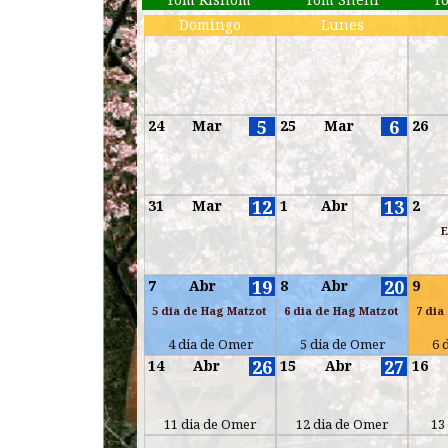
Domingo
Lunes
-
5
6
24
Mar
25
Mar
26
12
13
31
Mar
1
Abr
2
E
19
20
7
Abr
8
Abr
9
5 dia de Hag Matzot
6 dia de Hag Matzot
7 dia
4 dia de Omer
5 dia de Omer
6 
26
27
14
Abr
15
Abr
16
11 dia de Omer
12 dia de Omer
13