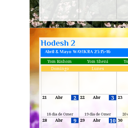
Hodesh 2
Abril & Mayo
WAYIKRA 23:15-16
Yom Rishom
Yom Sheni
Y
Domingo
Lunes
-
2
3
21
Abr
22
Abr
23
18 dia de Omer
19 dia de Omer
20 
9
10
28
Abr
29
Abr
30