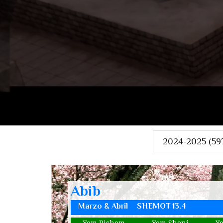
Abib
Marzo & Abril
SHEMOT 13.4
Yom Rishom
Yom Sheni
Y