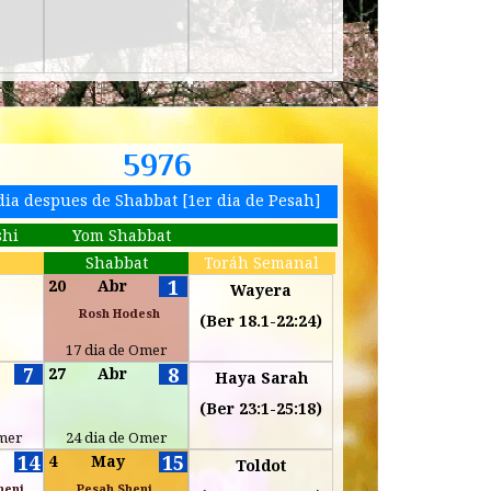
5976
dia despues de Shabbat [1er dia de Pesah]
shi
Yom Shabbat
s
Shabbat
Toráh Semanal
1
20
Abr
Wayera
Rosh Hodesh
(Ber 18.1-22:24)
17 dia de Omer
7
8
27
Abr
Haya Sarah
(Ber 23:1-25:18)
Omer
24 dia de Omer
14
15
4
May
Toldot
heni
Pesah Sheni