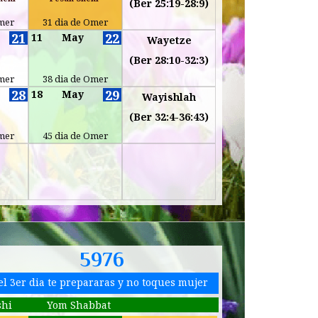
(Ber 25:19-28:9)
Omer
31 dia de Omer
21
22
11
May
Wayetze
(Ber 28:10-32:3)
Omer
38 dia de Omer
28
29
18
May
Wayishlah
(Ber 32:4-36:43)
Omer
45 dia de Omer
5976
el 3er dia te prepararas y no toques mujer
shi
Yom Shabbat