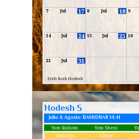
17
18
7
Jul
8
Jul
9
24
25
14
Jul
15
Jul
16
31
21
Jul
Ereb Rosh Hodesh
Hodesh 5
Julio & Agosto
BAMIDBAR 14:41
Yom Rishom
Yom Sheni
Y
Domingo
Lunes