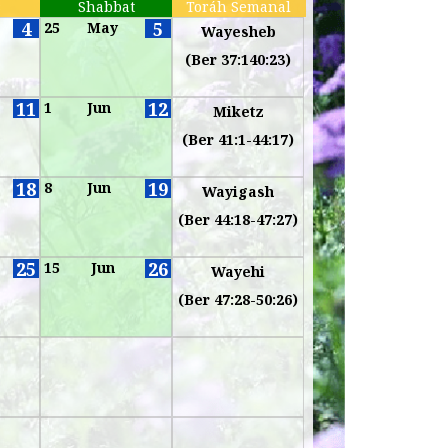
s
Shabbat
Toráh Semanal
4
5
25
May
Wayesheb
(Ber 37:140:23)
11
12
1
Jun
Miketz
(Ber 41:1-44:17)
18
19
8
Jun
Wayigash
(Ber 44:18-47:27)
25
26
15
Jun
Wayehi
(Ber 47:28-50:26)