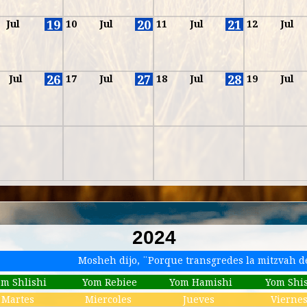
19
20
21
Jul
10
Jul
11
Jul
12
Jul
26
27
28
Jul
17
Jul
18
Jul
19
Jul
2024
Mosheh dijo, ¨Porque transgredes la mitzvah 
om Shlishi
Yom Rebiee
Yom Hamishi
Yom Shi
Martes
Miercoles
Jueves
Vierne