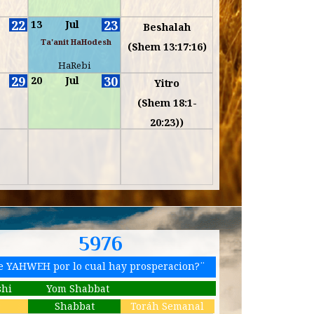
22
23
13
Jul
Beshalah
Ta'anit HaHodesh
(Shem 13:17:16)
HaRebi
29
30
20
Jul
Yitro
(Shem 18:1-
20:23))
5976
de YAHWEH por lo cual hay prosperacion?¨
shi
Yom Shabbat
s
Shabbat
Toráh Semanal