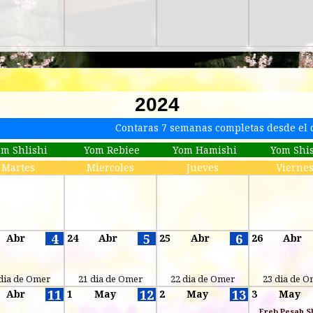
2024
Contaras 7 semanas completas desde el 
om Shlishi
Yom Rebiee
Yom Hamishi
Yom Shi
Martes
Miercoles
Jueves
Vierne
4
5
6
Abr
24
Abr
25
Abr
26
Abr
dia de Omer
21 dia de Omer
22 dia de Omer
23 dia de 
11
12
13
Abr
1
May
2
May
3
May
Ereb Pesah S