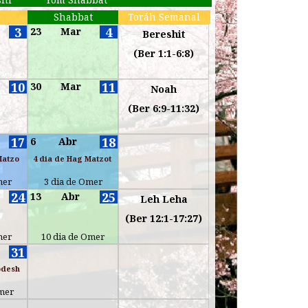
s
Shabbat
Toráh Semanal
3
4
23
Mar
Bereshit
(Ber 1:1-6:8)
10
11
30
Mar
Noah
(Ber 6:9-11:32)
17
18
6
Abr
Matzo
4 dia de Hag Matzot
mer
3 dia de Omer
24
25
13
Abr
Leh Leha
(Ber 12:1-17:27)
mer
10 dia de Omer
31
odesh
Omer