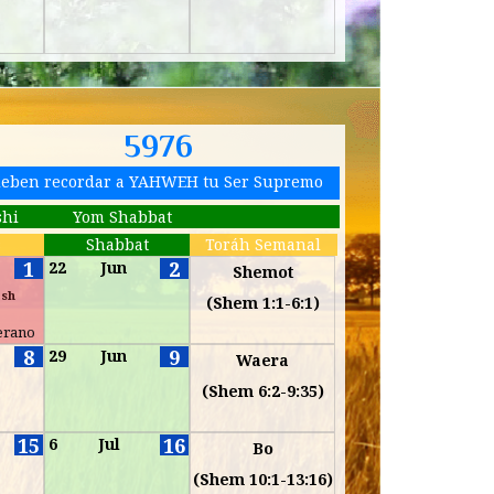
5976
deben recordar a YAHWEH tu Ser Supremo
shi
Yom Shabbat
s
Shabbat
Toráh Semanal
1
2
22
Jun
Shemot
esh
(Shem 1:1-6:1)
erano
8
9
29
Jun
Waera
(Shem 6:2-9:35)
15
16
6
Jul
Bo
(Shem 10:1-13:16)