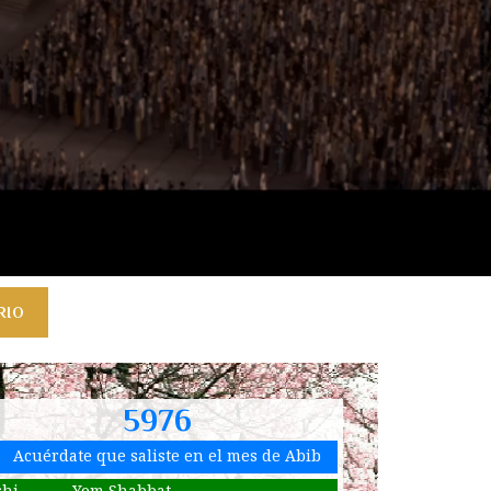
RIO
5976
Acuérdate que saliste en el mes de Abib
shi
Yom Shabbat