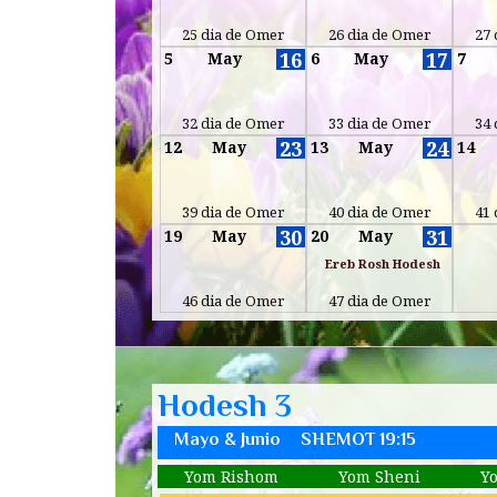
25 dia de Omer
26 dia de Omer
27 
16
17
5
May
6
May
7
32 dia de Omer
33 dia de Omer
34 
23
24
12
May
13
May
14
39 dia de Omer
40 dia de Omer
41 
30
31
19
May
20
May
Ereb Rosh Hodesh
46 dia de Omer
47 dia de Omer
Hodesh 3
Mayo & Junio
SHEMOT 19:15
Yom Rishom
Yom Sheni
Y