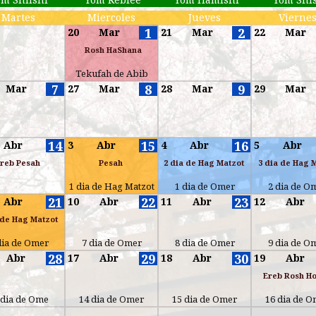
Martes
Miercoles
Jueves
Vierne
1
2
20
Mar
21
Mar
22
Mar
Rosh HaShana
Tekufah de Abib
7
8
9
Mar
27
Mar
28
Mar
29
Mar
14
15
16
Abr
3
Abr
4
Abr
5
Abr
reb Pesah
Pesah
2 dia de Hag Matzot
3 dia de Hag 
1 dia de Hag Matzot
1 dia de Omer
2 dia de O
21
22
23
Abr
10
Abr
11
Abr
12
Abr
 de Hag Matzot
dia de Omer
7 dia de Omer
8 dia de Omer
9 dia de O
28
29
30
Abr
17
Abr
18
Abr
19
Abr
Ereb Rosh H
 dia de Ome
14 dia de Omer
15 dia de Omer
16 dia de 