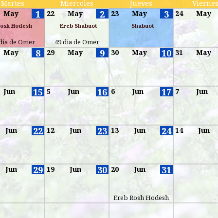
Martes
Miercoles
Jueves
Vierne
1
2
3
May
22
May
23
May
24
May
osh Hodesh
Ereb Shabuot
Shabuot
dia de Omer
49 dia de Omer
8
9
10
May
29
May
30
May
31
May
15
16
17
Jun
5
Jun
6
Jun
7
Jun
22
23
24
Jun
12
Jun
13
Jun
14
Jun
29
30
31
Jun
19
Jun
20
Jun
Ereb Rosh Hodesh