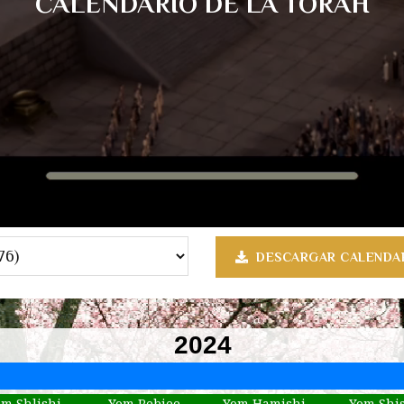
CALENDARIO DE LA TORÁH
DESCARGAR CALENDA
2024
om Shlishi
Yom Rebiee
Yom Hamishi
Yom Shi