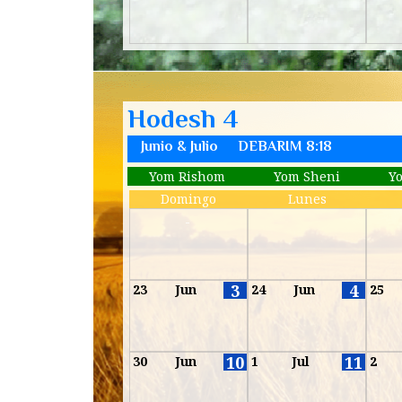
Hodesh 4
Junio & Julio
DEBARIM 8:18
Yom Rishom
Yom Sheni
Y
Domingo
Lunes
-
3
4
23
Jun
24
Jun
25
10
11
30
Jun
1
Jul
2